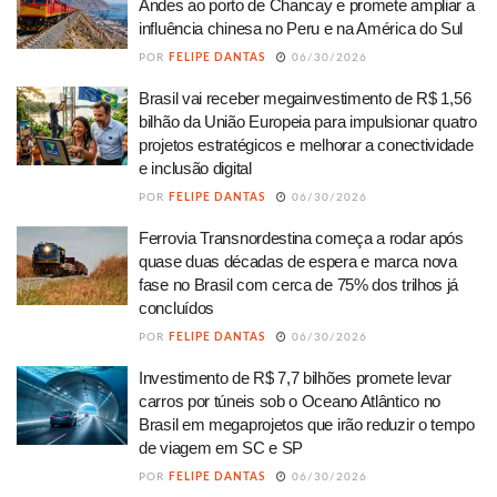
Andes ao porto de Chancay e promete ampliar a
influência chinesa no Peru e na América do Sul
POR
FELIPE DANTAS
06/30/2026
Brasil vai receber megainvestimento de R$ 1,56
bilhão da União Europeia para impulsionar quatro
projetos estratégicos e melhorar a conectividade
e inclusão digital
POR
FELIPE DANTAS
06/30/2026
Ferrovia Transnordestina começa a rodar após
quase duas décadas de espera e marca nova
fase no Brasil com cerca de 75% dos trilhos já
concluídos
POR
FELIPE DANTAS
06/30/2026
Investimento de R$ 7,7 bilhões promete levar
carros por túneis sob o Oceano Atlântico no
Brasil em megaprojetos que irão reduzir o tempo
de viagem em SC e SP
POR
FELIPE DANTAS
06/30/2026