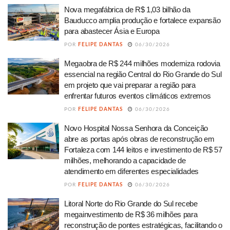
Nova megafábrica de R$ 1,03 bilhão da
Bauducco amplia produção e fortalece expansão
para abastecer Ásia e Europa
POR
FELIPE DANTAS
06/30/2026
Megaobra de R$ 244 milhões moderniza rodovia
essencial na região Central do Rio Grande do Sul
em projeto que vai preparar a região para
enfrentar futuros eventos climáticos extremos
POR
FELIPE DANTAS
06/30/2026
Novo Hospital Nossa Senhora da Conceição
abre as portas após obras de reconstrução em
Fortaleza com 144 leitos e investimento de R$ 57
milhões, melhorando a capacidade de
atendimento em diferentes especialidades
POR
FELIPE DANTAS
06/30/2026
Litoral Norte do Rio Grande do Sul recebe
megainvestimento de R$ 36 milhões para
reconstrução de pontes estratégicas, facilitando o