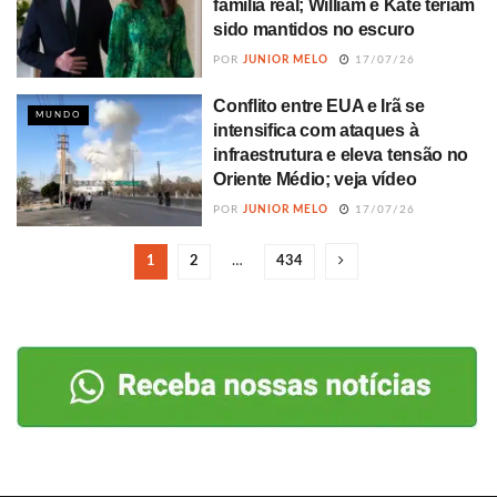
família real; William e Kate teriam
sido mantidos no escuro
POR
JUNIOR MELO
17/07/26
Conflito entre EUA e Irã se
MUNDO
intensifica com ataques à
infraestrutura e eleva tensão no
Oriente Médio; veja vídeo
POR
JUNIOR MELO
17/07/26
1
2
…
434