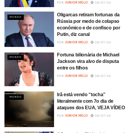
POR
JUNIOR MELO
18/07/26
Oligarcas retiram fortunas da
MUNDO
Rússia por medo de colapso
econômico e de confisco por
Putin, diz canal
POR
JUNIOR MELO
18/07/26
Fortuna bilionária de Michael
MUNDO
Jackson vira alvo de disputa
entre os filhos
POR
JUNIOR MELO
18/07/26
Irã está vendo “tocha”
MUNDO
literalmente com 7o dia de
ataques dos EUA, VEJA VÍDEO
POR
JUNIOR MELO
18/07/26