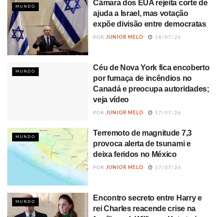
Câmara dos EUA rejeita corte de
MUNDO
ajuda a Israel, mas votação
expõe divisão entre democratas
POR
JUNIOR MELO
18/07/26
Céu de Nova York fica encoberto
MUNDO
por fumaça de incêndios no
Canadá e preocupa autoridades;
veja vídeo
POR
JUNIOR MELO
17/07/26
Terremoto de magnitude 7,3
MUNDO
provoca alerta de tsunami e
deixa feridos no México
POR
JUNIOR MELO
17/07/26
Encontro secreto entre Harry e
MUNDO
rei Charles reacende crise na