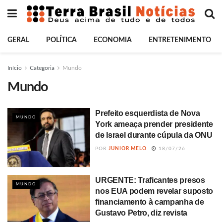
GERAL
POLÍTICA
ECONOMIA
ENTRETENIMENTO
Início
Categoria
Mundo
Mundo
Prefeito esquerdista de Nova
MUNDO
York ameaça prender presidente
de Israel durante cúpula da ONU
POR
JUNIOR MELO
18/07/26
URGENTE: Traficantes presos
MUNDO
nos EUA podem revelar suposto
financiamento à campanha de
Gustavo Petro, diz revista