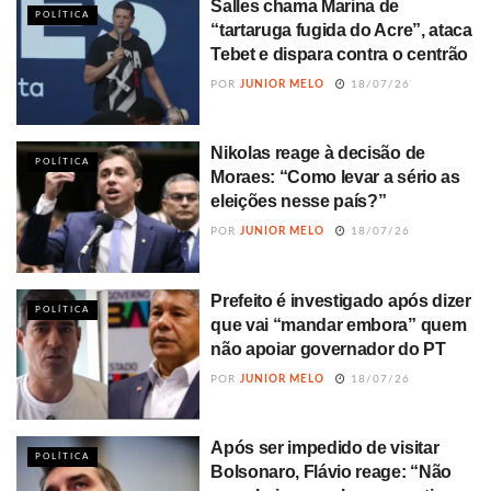
Salles chama Marina de
POLÍTICA
“tartaruga fugida do Acre”, ataca
Tebet e dispara contra o centrão
POR
JUNIOR MELO
18/07/26
Nikolas reage à decisão de
POLÍTICA
Moraes: “Como levar a sério as
eleições nesse país?”
POR
JUNIOR MELO
18/07/26
Prefeito é investigado após dizer
POLÍTICA
que vai “mandar embora” quem
não apoiar governador do PT
POR
JUNIOR MELO
18/07/26
Após ser impedido de visitar
POLÍTICA
Bolsonaro, Flávio reage: “Não