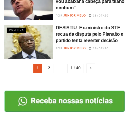
vou abaixar a cabeça para tirano
nenhum”
POR
JUNIOR MELO
18/07/26
DESISTIU: Ex-ministro do STF
POLÍTICA
recua da disputa pelo Planalto e
partido tenta reverter decisão
POR
JUNIOR MELO
18/07/26
1
2
…
1.140