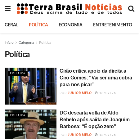
GERAL
POLÍTICA
ECONOMIA
ENTRETENIMENTO
Início
Categoria
Política
Política
Girão critica apoio da direita a
POLÍTICA
Ciro Gomes: “Vai ser uma cobra
para nos picar”
POR
JUNIOR MELO
18/07/26
DC descarta volta de Aldo
POLÍTICA
Rebelo após saída de Joaquim
Barbosa: “É opção zero”
POR
JUNIOR MELO
18/07/26