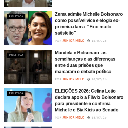
Zema admite Michelle Bolsonaro
POLÍTICA
como possível vice e elogia ex-
primeira-dama: “Fico muito
satisfeito”
POR
JUNIOR MELO
18/07/26
Mandela e Bolsonaro: as
POLÍTICA
semelhanças e as diferenças
entre duas prisões que
marcaram o debate político
POR
JUNIOR MELO
18/07/26
ELEIÇÕES 2026: Celina Leão
POLÍTICA
declara apoio a Flávio Bolsonaro
para presidente e confirma
Michelle e Bia Kicis ao Senado
POR
JUNIOR MELO
18/07/26