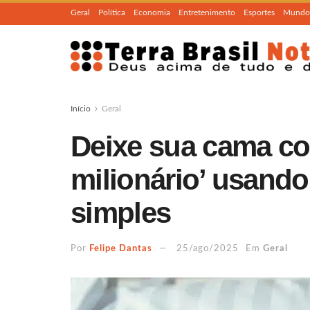
Geral
Política
Economia
Entretenimento
Esportes
Mundo
Início
Geral
Deixe sua cama co
milionário’ usando
simples
Por
Felipe Dantas
25/ago/2025
Em
Geral