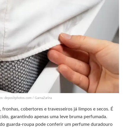
os: depositphotos.com / GarnaZarina
, fronhas, cobertores e travesseiros já limpos e secos. É
tecido, garantindo apenas uma leve bruma perfumada.
r do guarda-roupa pode conferir um perfume duradouro