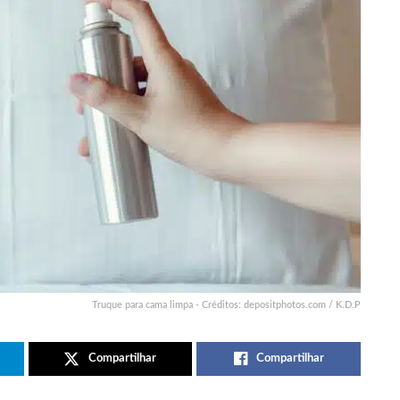
Truque para cama limpa - Créditos: depositphotos.com / K.D.P
Compartilhar
Compartilhar