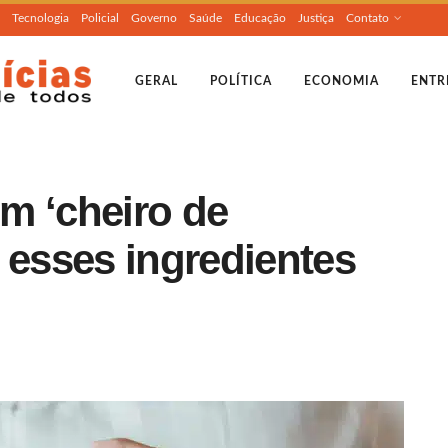
Tecnologia
Policial
Governo
Saúde
Educação
Justiça
Contato
GERAL
POLÍTICA
ECONOMIA
ENTR
m ‘cheiro de
 esses ingredientes