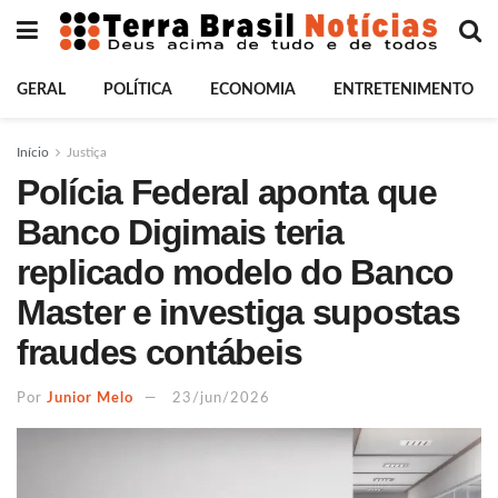
GERAL
POLÍTICA
ECONOMIA
ENTRETENIMENTO
Início
Justiça
Polícia Federal aponta que
Banco Digimais teria
replicado modelo do Banco
Master e investiga supostas
fraudes contábeis
Por
Junior Melo
23/jun/2026