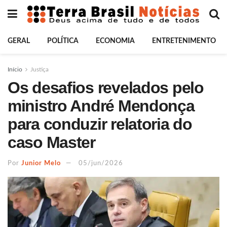
GERAL
POLÍTICA
ECONOMIA
ENTRETENIMENTO
Início
Justiça
Os desafios revelados pelo
ministro André Mendonça
para conduzir relatoria do
caso Master
Por
Junior Melo
05/jun/2026