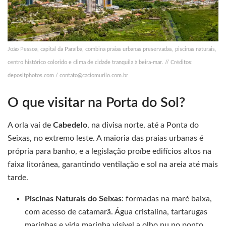
João Pessoa, capital da Paraíba, combina praias urbanas preservadas, piscinas naturais,
centro histórico colorido e clima de cidade tranquila à beira-mar. // Créditos:
depositphotos.com /
contato@caciomurilo.com.br
O que visitar na Porta do Sol?
A orla vai de
Cabedelo
, na divisa norte, até a Ponta do
Seixas, no extremo leste. A maioria das praias urbanas é
própria para banho, e a legislação proíbe edifícios altos na
faixa litorânea, garantindo ventilação e sol na areia até mais
tarde.
Piscinas Naturais do Seixas
: formadas na maré baixa,
com acesso de catamarã. Água cristalina, tartarugas
marinhas e vida marinha visível a olho nu no ponto