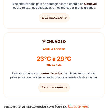
Excelente período para se contagiar com a energia do
Carnaval
local e relaxar nas badaladas e movimentadas praias urbanas.
🏖️ CARNAVAL & AGITO
☔ CHUVOSO
ABRIL A AGOSTO
23°C a 29°C
CHUVA ALTA
Explore a riqueza do
centro histórico
, faça belos tours guiados
pelos museus e celebre as tradicionais e animadas festas juninas.
🏛️ CULTURA & MUSEUS
Temperaturas aproximadas com base no
Climatempo
.