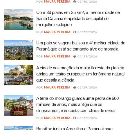
POR
MAURA PEREIRA
06/30/2026
Com 39 praias em 35 km², a menor cidade de
Santa Catarina é apelidada de capital do
mergulho ecológico
POR
MAURA PEREIRA
06/29/2026
Um pato selvagem batizou a 4º melhor cidade do
Paraná que está se tornando alvo de moradia
POR
MAURA PEREIRA
06/29/2026
A cidade no coração da maior floresta do planeta
abriga um teatro europeu e um fenômeno natural
que desafia a ciência
POR
MAURA PEREIRA
06/29/2026
A terra do morango guarda uma pedra de 600
milhões de anos, mais antiga que os
dinossauros, e encanta com clima de serra
POR
MAURA PEREIRA
06/29/2026
Brasil se junta a Argentina e Paraguai para