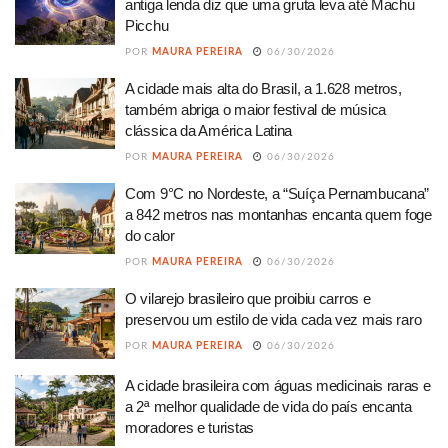
antiga lenda diz que uma gruta leva até Machu
Picchu
POR
MAURA PEREIRA
06/30/2026
A cidade mais alta do Brasil, a 1.628 metros,
também abriga o maior festival de música
clássica da América Latina
POR
MAURA PEREIRA
06/30/2026
Com 9°C no Nordeste, a “Suíça Pernambucana”
a 842 metros nas montanhas encanta quem foge
do calor
POR
MAURA PEREIRA
06/30/2026
O vilarejo brasileiro que proibiu carros e
preservou um estilo de vida cada vez mais raro
POR
MAURA PEREIRA
06/30/2026
A cidade brasileira com águas medicinais raras e
a 2ª melhor qualidade de vida do país encanta
moradores e turistas