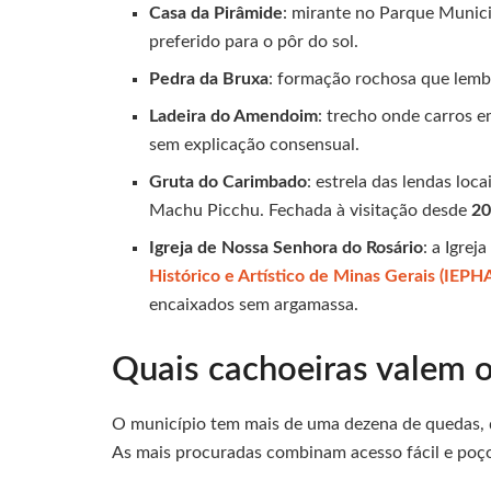
Casa da Pirâmide
: mirante no Parque Munici
preferido para o pôr do sol.
Pedra da Bruxa
: formação rochosa que lembr
Ladeira do Amendoim
: trecho onde carros 
sem explicação consensual.
Gruta do Carimbado
: estrela das lendas lo
Machu Picchu. Fechada à visitação desde
2
Igreja de Nossa Senhora do Rosário
: a Igre
Histórico e Artístico de Minas Gerais (IEP
encaixados sem argamassa.
Quais cachoeiras valem o
O município tem mais de uma dezena de quedas, d
As mais procuradas combinam acesso fácil e poç