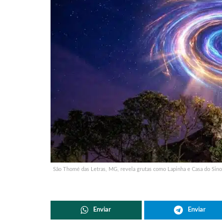
São Thomé das Letras, MG, revela grutas como Lapinha e Casa do Sino, c
Enviar
Enviar