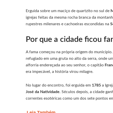
Erguida sobre um maciço de quartzito no sul de
M
igrejas feitas da mesma rocha branca da montanha
rupestres milenares e cachoeiras escondidas na
S
Por que a cidade ficou f
A fama começou na própria origem do município. 
refugiado em uma gruta no alto da serra, onde u
alforria endereçada ao seu senhor, o capitão
Fran
era impecável, a história virou milagre.
No lugar do encontro, foi erguida em
1785
a Igre
José da Natividade
. Séculos depois, a cidade ga
correntes esotéricas como um dos sete pontos en
Leia Também