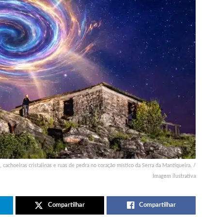
achoeiras cristalinas e ruas de pedra no coração místico da Serra da Mantiqueira. /
Imagem ilustrativa
Compartilhar
Compartilhar