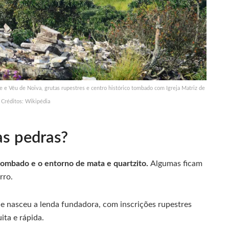
e Véu de Noiva, grutas rupestres e centro histórico tombado com Igreja Matriz de
 Créditos: Wikipédia
as pedras?
 tombado e o entorno de mata e quartzito.
Algumas ficam
rro.
de nasceu a lenda fundadora, com inscrições rupestres
ita e rápida.