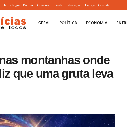
Tecnologia
Policial
Governo
Saúde
Educação
Justiça
Contato
GERAL
POLÍTICA
ECONOMIA
ENTR
 nas montanhas onde
iz que uma gruta leva