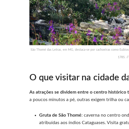
São Thomé das Letras, em MG, destaca-se por cachoeiras como Eubiose 
1785. //
O que visitar na cidade d
As atrações se dividem entre o centro histórico
a poucos minutos a pé, outras exigem trilha ou ca
Gruta de São Thomé
: caverna no centro on
atribuídas aos índios Cataguases. Visita gratu