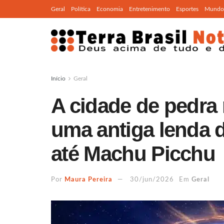
Geral
Política
Economia
Entretenimento
Esportes
Mundo
Início
Geral
A cidade de pedra
uma antiga lenda d
até Machu Picchu
Por
Maura Pereira
30/jun/2026
Em
Geral