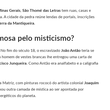
inas Gerais
,
São Thomé das Letras
tem ruas, casas e
. A cidade da pedra reúne lendas de portais, inscrições
erra da Mantiqueira
.
amosa pelo misticismo?
No fim do século 18, o escravizado
João Antão
teria se
m homem de vestes brancas lhe entregou uma carta de
cisco Junqueira
. Como Antão era analfabeto e a caligrafia
ja Matriz, com pinturas rococó do artista colonial
Joaquim
nhou outra camada de mística ao ser apontada por
ergéticos do planeta.