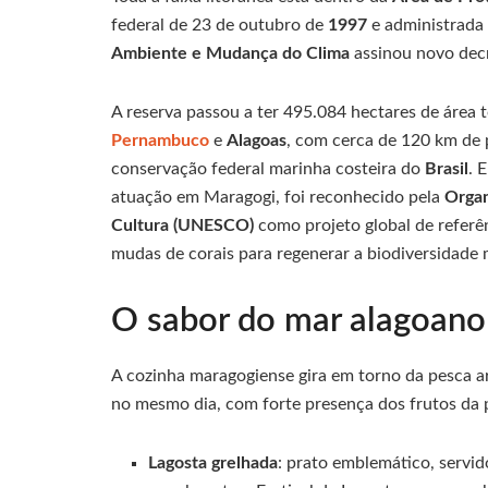
federal de 23 de outubro de
1997
e administrada
Ambiente e Mudança do Clima
assinou novo decr
A reserva passou a ter 495.084 hectares de área t
Pernambuco
e
Alagoas
, com cerca de 120 km de p
conservação federal marinha costeira do
Brasil
. 
atuação em Maragogi, foi reconhecido pela
Organ
Cultura (UNESCO)
como projeto global de referê
mudas de corais para regenerar a biodiversidade 
O sabor do mar alagoano
A cozinha maragogiense gira em torno da pesca ar
no mesmo dia, com forte presença dos frutos da 
Lagosta grelhada
: prato emblemático, servid