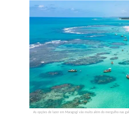
As opções de lazer em Maragogi vão muito além do mergulho nas galé