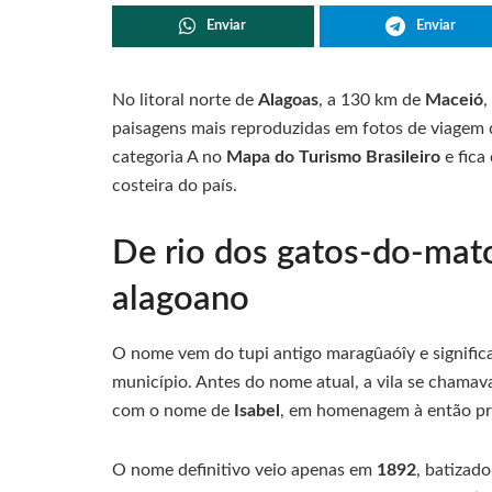
Enviar
Enviar
No litoral norte de
Alagoas
, a 130 km de
Maceió
,
paisagens mais reproduzidas em fotos de viagem
categoria A no
Mapa do Turismo Brasileiro
e fica
costeira do país.
De rio dos gatos-do-mato
alagoano
O nome vem do tupi antigo maragûaóîy e significa
município. Antes do nome atual, a vila se chama
com o nome de
Isabel
, em homenagem à então pri
O nome definitivo veio apenas em
1892
, batizado