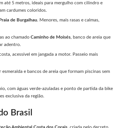
m até 5 metros, ideais para mergulho com cilindro e
gam cardumes coloridos.
Praia de Burgalhau
. Menores, mais rasas e calmas,
imas ao chamado
Caminho de Moisés
, banco de areia que
r adentro.
a costa, acessível em jangada a motor. Passeio mais
r esmeralda e bancos de areia que formam piscinas sem
pio, com águas verde-azuladas e ponto de partida da bike
es exclusiva da região.
do Brasil
teção Ambiental Costa dos Corais
, criada pelo decreto