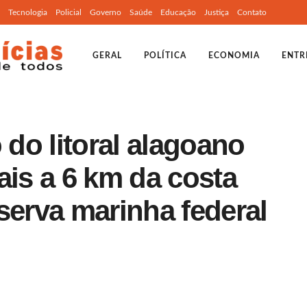
Tecnologia
Policial
Governo
Saúde
Educação
Justiça
Contato
GERAL
POLÍTICA
ECONOMIA
ENTR
 do litoral alagoano
ais a 6 km da costa
serva marinha federal