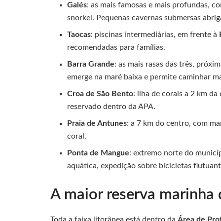
Galés
: as mais famosas e mais profundas, co
snorkel. Pequenas cavernas submersas abri
Taocas
: piscinas intermediárias, em frente à
recomendadas para famílias.
Barra Grande
: as mais rasas das três, próx
emerge na maré baixa e permite caminhar ma
Croa de São Bento
: ilha de corais a 2 km d
reservado dentro da APA.
Praia de Antunes
: a 7 km do centro, com ma
coral.
Ponta de Mangue
: extremo norte do municí
aquática, expedição sobre bicicletas flutuant
A maior reserva marinha 
Toda a faixa litorânea está dentro da
Área de Pro