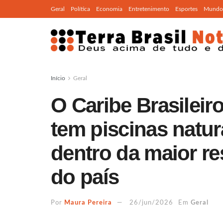
Geral
Política
Economia
Entretenimento
Esportes
Mundo
Início
Geral
O Caribe Brasileiro
tem piscinas natur
dentro da maior re
do país
Por
Maura Pereira
26/jun/2026
Em
Geral