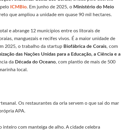
 pelo
ICMBio
. Em junho de 2025, o
Ministério do Meio
eto que ampliou a unidade em quase 90 mil hectares.
otal e abrange 12 municípios entre os litorais de
raias, manguezais e recifes vivos. É a maior unidade de
Em 2025, o trabalho da startup
Biofábrica de Corais
, com
ização das Nações Unidas para a Educação, a Ciência e a
ncia da
Década do Oceano
, com plantio de mais de 500
marinha local.
tesanal. Os restaurantes da orla servem o que sai do mar
própria APA.
o inteiro com manteiga de alho. A cidade celebra