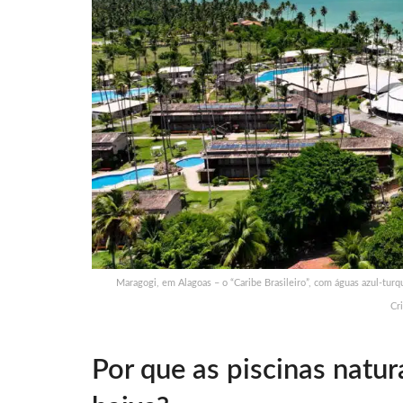
Maragogi, em Alagoas – o “Caribe Brasileiro”, com águas azul-turqu
Cr
Por que as piscinas natu