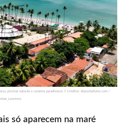
esa, piscinas naturais e cenários paradisíacos // Créditos: depositphotos.com /
istian_Lourenco
rais só aparecem na maré