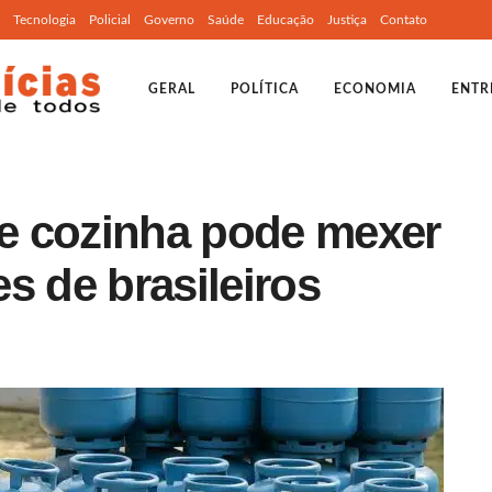
Tecnologia
Policial
Governo
Saúde
Educação
Justiça
Contato
GERAL
POLÍTICA
ECONOMIA
ENTR
e cozinha pode mexer
s de brasileiros