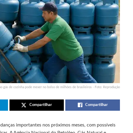
o gás de cozinha pode mexer no bolso de milhões de brasileiros - Foto: Reprodução
Compartilhar
Compartilhar
danças importantes nos próximos meses, com possíveis
eiras. A Agência Nacional do Petróleo, Gás Natural e