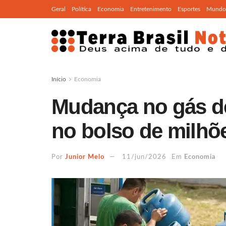
Geral
Política
Economia
Entretenimento
Esportes
Mundo
Início
Economia
Mudança no gás d
no bolso de milhõe
Por
Junior Melo
11/jun/2026
Em
Economia