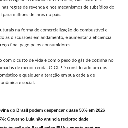
s nas regras de revenda e nos mecanismos de subsídios do
l para milhões de lares no país.
uturais na forma de comercialização do combustível e
undo as discussões em andamento, é aumentar a eficiência
preço final pago pelos consumidores.
com o custo de vida e com o peso do gás de cozinha no
 camadas de menor renda. O GLP é considerado um dos
oméstico e qualquer alteração em sua cadeia de
onômica e social.
ovina do Brasil podem despencar quase 50% em 2026
 55%; Governo Lula não anuncia reciprocidade
enta taxação do Brasil pelos EUA e aponta postura