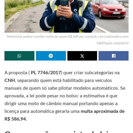
Motoristas podem receber multa de quase R$ 600 por conduzir carro automático sem
habilitação compatível
A proposta (
PL 7746/2017
) quer criar subcategorias na
CNH
, separando quem está habilitado para veículos
manuais de quem só sabe pilotar modelos automáticos. Se
aprovada, a lei pode pesar no bolso: a estimativa é que
dirigir uma moto de câmbio manual portando apenas a
licença para automática geraria uma
multa aproximada de
R$ 586,94
.