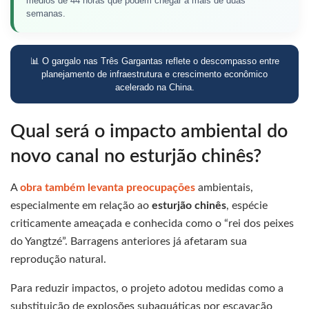
médios de 44 horas que podem chegar a mais de duas
semanas.
📊 O gargalo nas Três Gargantas reflete o descompasso entre
planejamento de infraestrutura e crescimento econômico
acelerado na China.
Qual será o impacto ambiental do
novo canal no esturjão chinês?
A
obra também levanta preocupações
ambientais,
especialmente em relação ao
esturjão chinês
, espécie
criticamente ameaçada e conhecida como o “rei dos peixes
do Yangtzé”. Barragens anteriores já afetaram sua
reprodução natural.
Para reduzir impactos, o projeto adotou medidas como a
substituição de explosões subaquáticas por escavação