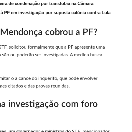
reira de condenação por transfobia na Câmara
 PF em investigação por suposta calúnia contra Lula
é Mendonça cobrou a PF?
 STF, solicitou formalmente que a PF apresente uma
á são ou poderão ser investigadas. A medida busca
itar o alcance do inquérito, que pode envolver
es citados e das provas reunidas.
na investigação com foro
res, um governador e ministros do STF
, mencionados