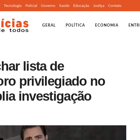
Tecnologia
Policial
Governo
Saúde
Educação
Justiça
Contato
GERAL
POLÍTICA
ECONOMIA
ENTR
har lista de
ro privilegiado no
lia investigação