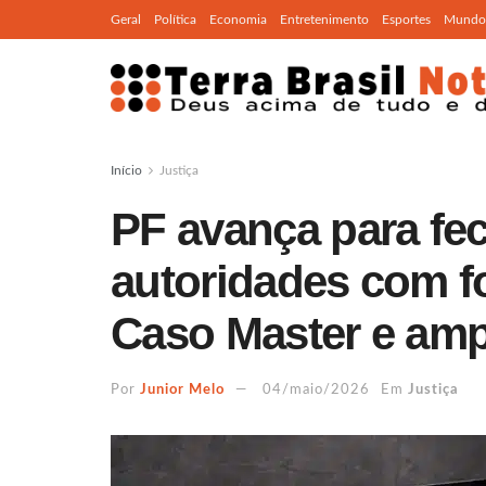
Geral
Política
Economia
Entretenimento
Esportes
Mundo
Início
Justiça
PF avança para fec
autoridades com fo
Caso Master e amp
Por
Junior Melo
04/maio/2026
Em
Justiça