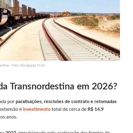
estina – Foto: Divulgação TLSA
da Transnordestina em 2026?
ada por
paralisações, rescisões de contrato e retomadas
extensão e
investimento
total de cerca de
R$ 14,9
mos anos.
ara
2027
, impulsionada pela aceleração das frentes de