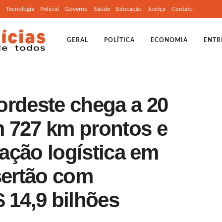
Tecnologia
Policial
Governo
Saúde
Educação
Justiça
Contato
GERAL
POLÍTICA
ECONOMIA
ENTR
ordeste chega a 20
 727 km prontos e
ação logística em
sertão com
 14,9 bilhões