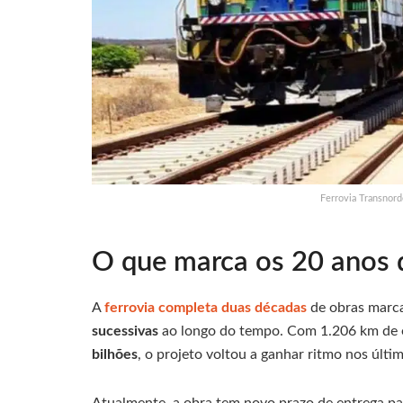
Ferrovia Transnord
O que marca os 20 anos 
A
ferrovia completa duas décadas
de obras marc
sucessivas
ao longo do tempo. Com 1.206 km de 
bilhões
, o projeto voltou a ganhar ritmo nos últi
Atualmente, a obra tem novo prazo de entrega p