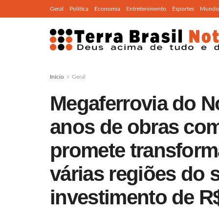
Geral
Política
Economia
Entretenimento
Esportes
Mundo
Início
Geral
Megaferrovia do N
anos de obras com
promete transform
várias regiões do 
investimento de R$