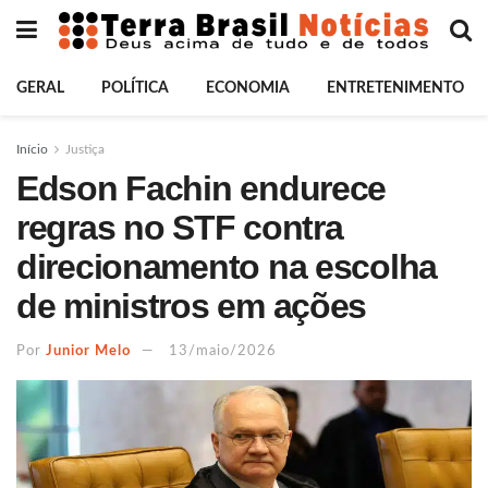
GERAL
POLÍTICA
ECONOMIA
ENTRETENIMENTO
Início
Justiça
Edson Fachin endurece
regras no STF contra
direcionamento na escolha
de ministros em ações
Por
Junior Melo
13/maio/2026