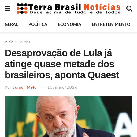
GERAL
POLÍTICA
ECONOMIA
ENTRETENIMENTO
Início
Política
Desaprovação de Lula já
atinge quase metade dos
brasileiros, aponta Quaest
Por
Junior Melo
13/maio/2026