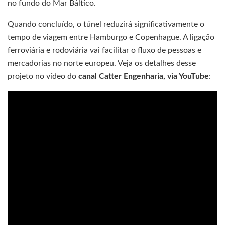
no fundo do Mar Báltico.
Quando concluído, o túnel reduzirá significativamente o
tempo de viagem entre Hamburgo e Copenhague. A ligação
ferroviária e rodoviária vai facilitar o fluxo de pessoas e
mercadorias no norte europeu. Veja os detalhes desse
projeto no vídeo do
canal Catter Engenharia, via YouTube
: