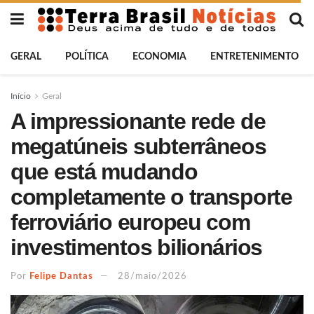
GERAL
POLÍTICA
ECONOMIA
ENTRETENIMENTO
Início
Geral
A impressionante rede de
megatúneis subterrâneos
que está mudando
completamente o transporte
ferroviário europeu com
investimentos bilionários
Por
Felipe Dantas
28/maio/2026