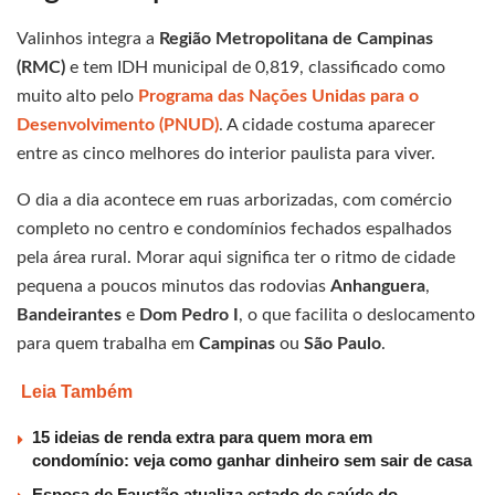
Valinhos integra a
Região Metropolitana de Campinas
(RMC)
e tem IDH municipal de 0,819, classificado como
muito alto pelo
Programa das Nações Unidas para o
Desenvolvimento (PNUD)
. A cidade costuma aparecer
entre as cinco melhores do interior paulista para viver.
O dia a dia acontece em ruas arborizadas, com comércio
completo no centro e condomínios fechados espalhados
pela área rural. Morar aqui significa ter o ritmo de cidade
pequena a poucos minutos das rodovias
Anhanguera
,
Bandeirantes
e
Dom Pedro I
, o que facilita o deslocamento
para quem trabalha em
Campinas
ou
São Paulo
.
Leia Também
15 ideias de renda extra para quem mora em
condomínio: veja como ganhar dinheiro sem sair de casa
Esposa de Faustão atualiza estado de saúde do