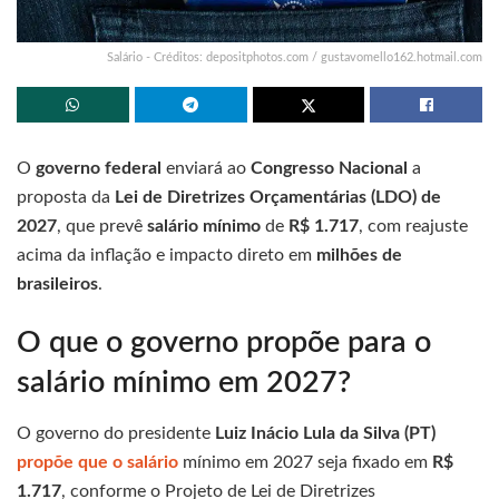
Salário - Créditos: depositphotos.com / gustavomello162.hotmail.com
O
governo federal
enviará ao
Congresso Nacional
a
proposta da
Lei de Diretrizes Orçamentárias (LDO) de
2027
, que prevê
salário mínimo
de
R$ 1.717
, com reajuste
acima da inflação e impacto direto em
milhões de
brasileiros
.
O que o governo propõe para o
salário mínimo em 2027?
O governo do presidente
Luiz Inácio Lula da Silva (PT)
propõe que o salário
mínimo em 2027 seja fixado em
R$
1.717
, conforme o Projeto de Lei de Diretrizes