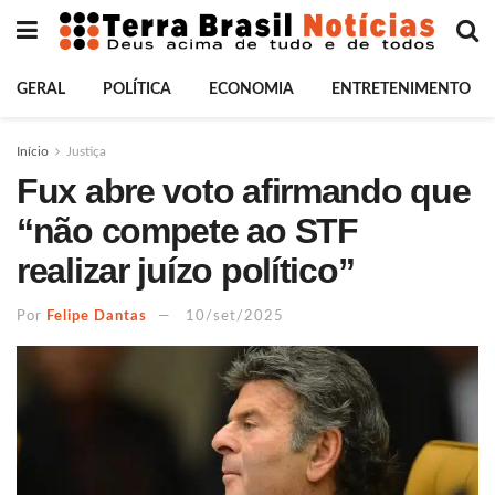
GERAL
POLÍTICA
ECONOMIA
ENTRETENIMENTO
Início
Justiça
Fux abre voto afirmando que
“não compete ao STF
realizar juízo político”
Por
Felipe Dantas
10/set/2025