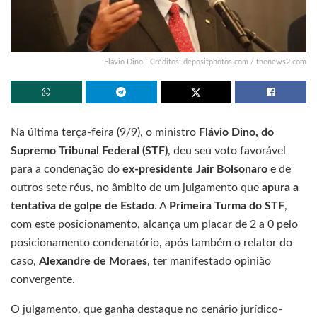
Flávio Dino - Créditos: depositphotos.com / thenews2.com
Na última terça-feira (9/9), o ministro
Flávio Dino, do
Supremo Tribunal Federal (STF)
, deu seu voto favorável
para a condenação do
ex-presidente Jair Bolsonaro
e de
outros sete réus, no âmbito de um julgamento que
apura a
tentativa de golpe de Estado
. A
Primeira Turma do STF
,
com este posicionamento, alcança um placar de 2 a 0 pelo
posicionamento condenatório, após também o relator do
caso,
Alexandre de Moraes
, ter manifestado opinião
convergente.
O julgamento, que ganha destaque no cenário jurídico-