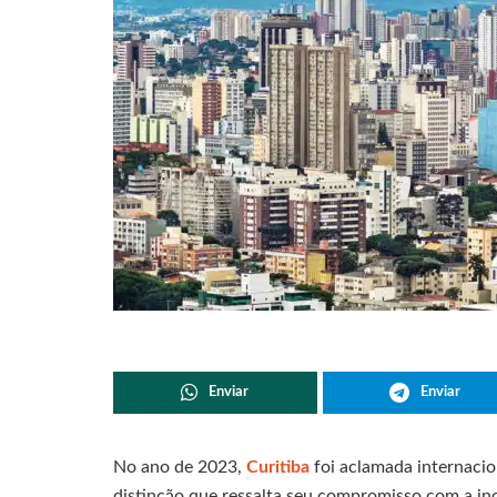
Enviar
Enviar
No ano de 2023,
Curitiba
foi aclamada internaci
distinção que ressalta seu compromisso com a ino