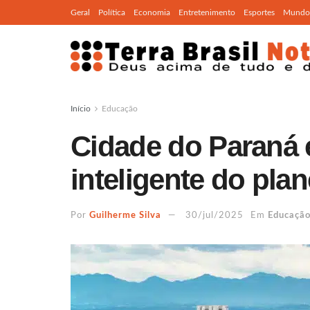
Geral
Política
Economia
Entretenimento
Esportes
Mundo
Início
Educação
Cidade do Paraná 
inteligente do plan
Por
Guilherme Silva
30/jul/2025
Em
Educaçã