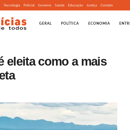
Tecnologia
Policial
Governo
Saúde
Educação
Justiça
Contato
GERAL
POLÍTICA
ECONOMIA
ENTR
é eleita como a mais
eta
o