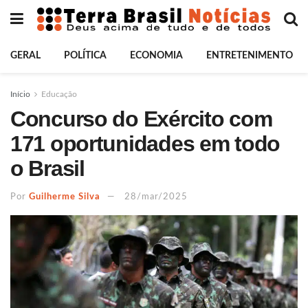
GERAL
POLÍTICA
ECONOMIA
ENTRETENIMENTO
Início
Educação
Concurso do Exército com
171 oportunidades em todo
o Brasil
Por
Guilherme Silva
28/mar/2025