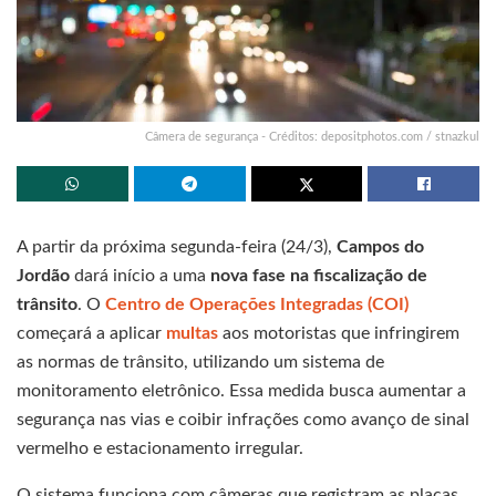
Câmera de segurança - Créditos: depositphotos.com / stnazkul
A partir da próxima segunda-feira (24/3),
Campos do
Jordão
dará início a uma
nova fase na fiscalização de
trânsito
. O
Centro de Operações Integradas (COI)
começará a aplicar
multas
aos motoristas que infringirem
as normas de trânsito, utilizando um sistema de
monitoramento eletrônico. Essa medida busca aumentar a
segurança nas vias e coibir infrações como avanço de sinal
vermelho e estacionamento irregular.
O sistema funciona com câmeras que registram as placas