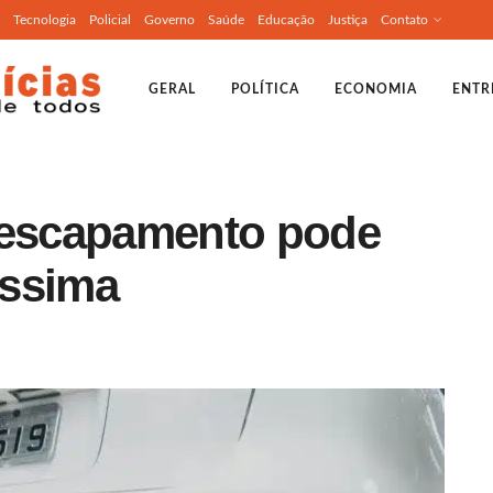
Tecnologia
Policial
Governo
Saúde
Educação
Justiça
Contato
GERAL
POLÍTICA
ECONOMIA
ENTR
 escapamento pode
íssima