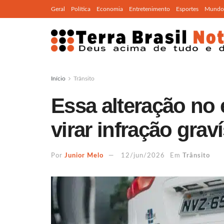
Geral
Política
Economia
Entretenimento
Esportes
Mundo
Início
Trânsito
Essa alteração no
virar infração grav
Por
Junior Melo
12/jun/2026
Em
Trânsito