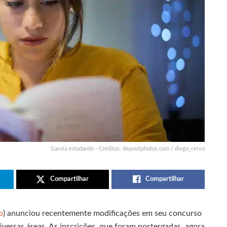
Garota estudando - Créditos: depositphotos.com / diego_cervo
Compartilhar
Compartilhar
b
) anunciou recentemente modificações em seu concurso
iversas áreas. As inscrições, que foram postergadas, agora