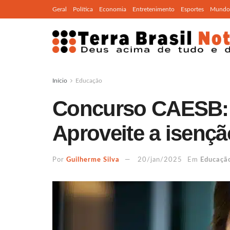
Geral
Política
Economia
Entretenimento
Esportes
Mundo
Início
Educação
Concurso CAESB: I
Aproveite a isençã
Por
Guilherme Silva
20/jan/2025
Em
Educaçã