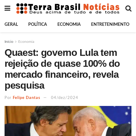
GERAL
POLÍTICA
ECONOMIA
ENTRETENIMENTO
Início
Economia
Quaest: governo Lula tem
rejeição de quase 100% do
mercado financeiro, revela
pesquisa
Por
Felipe Dantas
04/dez/2024