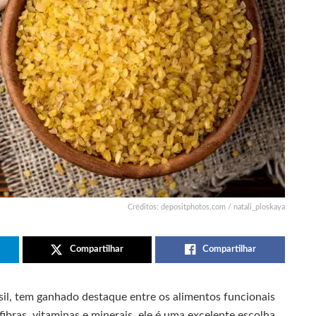
Créditos: depositphotos.com / natali_ploskaya
Compartilhar
Compartilhar
il, tem ganhado destaque entre os alimentos funcionais
fibras, vitaminas e minerais, ele é uma excelente escolha