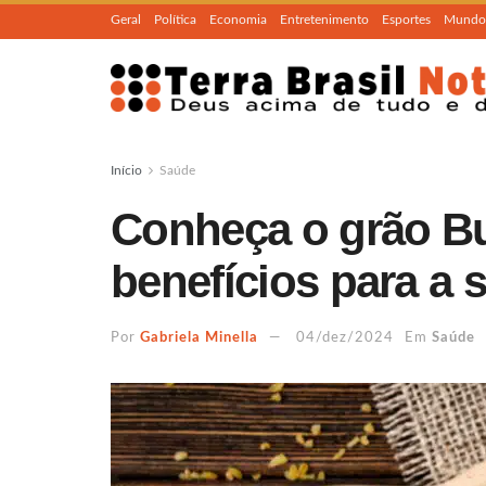
Geral
Política
Economia
Entretenimento
Esportes
Mundo
Início
Saúde
Conheça o grão Bul
benefícios para a s
Por
Gabriela Minella
04/dez/2024
Em
Saúde