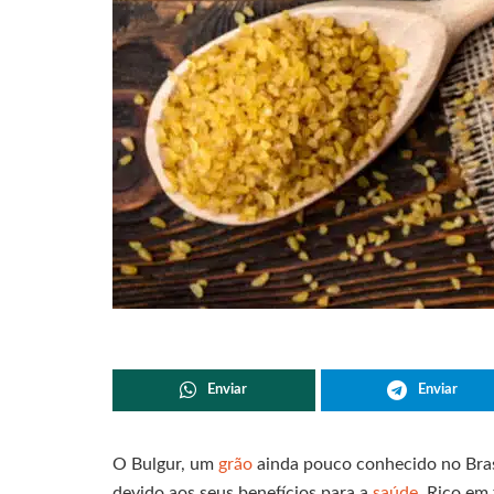
Enviar
Enviar
O Bulgur, um
grão
ainda pouco conhecido no Bras
devido aos seus benefícios para a
saúde
. Rico em 