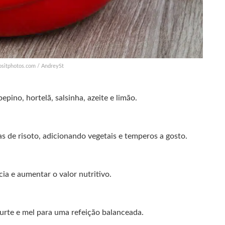
ositphotos.com / AndreySt
pino, hortelã, salsinha, azeite e limão.
as de risoto, adicionando vegetais e temperos a gosto.
ia e aumentar o valor nutritivo.
urte e mel para uma refeição balanceada.