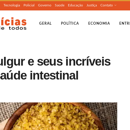
Tecnologia
Policial
Governo
Saúde
Educação
Justiça
Contato
GERAL
POLÍTICA
ECONOMIA
ENTR
gur e seus incríveis
aúde intestinal