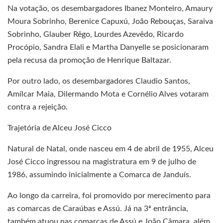
Na votação, os desembargadores Ibanez Monteiro, Amaury
Moura Sobrinho, Berenice Capuxú, João Rebouças, Saraiva
Sobrinho, Glauber Rêgo, Lourdes Azevêdo, Ricardo
Procópio, Sandra Elali e Martha Danyelle se posicionaram
pela recusa da promoção de Henrique Baltazar.
Por outro lado, os desembargadores Claudio Santos,
Amílcar Maia, Dilermando Mota e Cornélio Alves votaram
contra a rejeição.
Trajetória de Alceu José Cicco
Natural de Natal, onde nasceu em 4 de abril de 1955, Alceu
José Cicco ingressou na magistratura em 9 de julho de
1986, assumindo inicialmente a Comarca de Janduís.
Ao longo da carreira, foi promovido por merecimento para
as comarcas de Caraúbas e Assú. Já na 3ª entrância,
também atuou nas comarcas de Assú e João Câmara, além