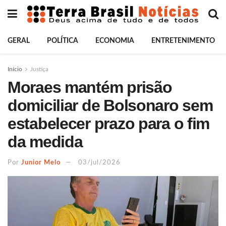
GERAL
POLÍTICA
ECONOMIA
ENTRETENIMENTO
Início
Justiça
Moraes mantém prisão
domiciliar de Bolsonaro sem
estabelecer prazo para o fim
da medida
Por
Junior Melo
03/jul/2026