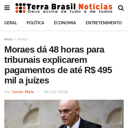
GERAL
POLÍTICA
ECONOMIA
ENTRETENIMENTO
Início
Justiça
Moraes dá 48 horas para
tribunais explicarem
pagamentos de até R$ 495
mil a juízes
Por
Junior Melo
06/jul/2026