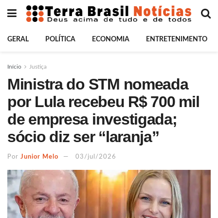
GERAL
POLÍTICA
ECONOMIA
ENTRETENIMENTO
Início
Justiça
Ministra do STM nomeada
por Lula recebeu R$ 700 mil
de empresa investigada;
sócio diz ser “laranja”
Por
Junior Melo
03/jul/2026