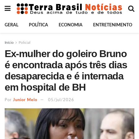
GERAL
POLÍTICA
ECONOMIA
ENTRETENIMENTO
Início
Policial
Ex-mulher do goleiro Bruno
é encontrada após três dias
desaparecida e é internada
em hospital de BH
Por
Junior Melo
05/jul/2026