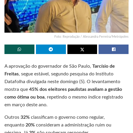
Foto: Reprodução / Alessandra Ferreira/Metrópoles
A aprovação do governador de São Paulo,
Tarcísio de
Freitas
, segue estável, segundo pesquisa do Instituto
Datafolha divulgada neste domingo (5). O levantamento
mostra que
45% dos eleitores paulistas avaliam a gestão
como ótima ou boa
, repetindo o mesmo índice registrado
em março deste ano.
Outros
32%
classificam o governo como regular,
enquanto
20%
consideram a administração ruim ou
péssima. Já
3%
não souberam responder.