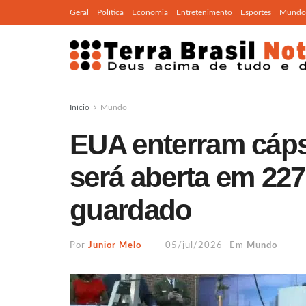
Geral
Política
Economia
Entretenimento
Esportes
Mundo
Início
Mundo
EUA enterram cáp
será aberta em 2276
guardado
Por
Junior Melo
05/jul/2026
Em
Mundo