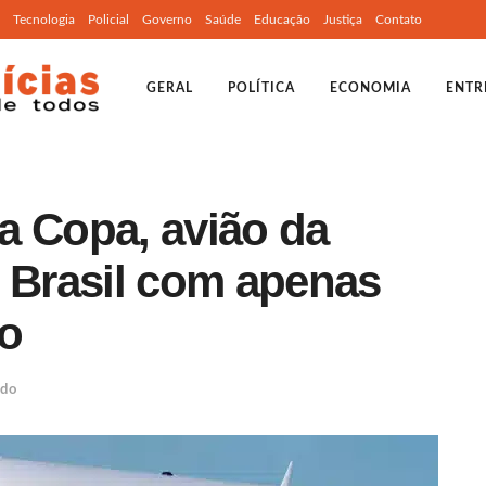
Tecnologia
Policial
Governo
Saúde
Educação
Justiça
Contato
GERAL
POLÍTICA
ECONOMIA
ENTR
a Copa, avião da
o Brasil com apenas
do
ndo