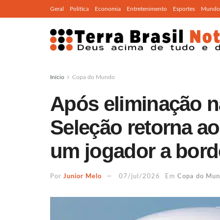
Geral
Política
Economia
Entretenimento
Esportes
Mundo
Início
Copa do Mundo
Após eliminação n
Seleção retorna a
um jogador a bor
Por
Junior Melo
07/jul/2026
Em
Copa do Mu