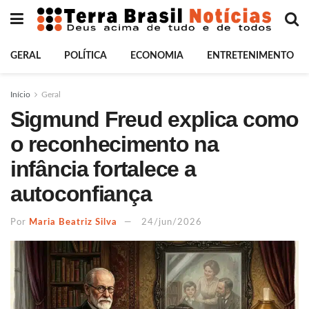
GERAL
POLÍTICA
ECONOMIA
ENTRETENIMENTO
Início
Geral
Sigmund Freud explica como
o reconhecimento na
infância fortalece a
autoconfiança
Por
Maria Beatriz Silva
24/jun/2026