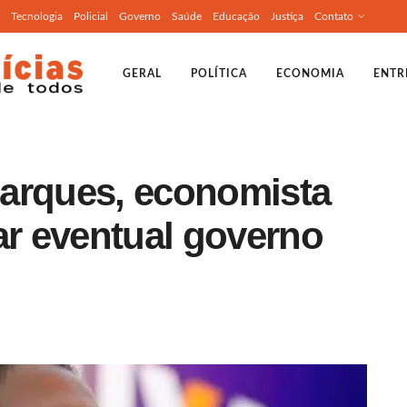
Tecnologia
Policial
Governo
Saúde
Educação
Justiça
Contato
GERAL
POLÍTICA
ECONOMIA
ENTR
arques, economista
ar eventual governo