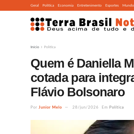
Geral
Política
Economia
Entretenimento
Esportes
Mundo
Início
Política
Quem é Daniella M
cotada para integr
Flávio Bolsonaro
Por
Junior Melo
28/jun/2026
Em
Política