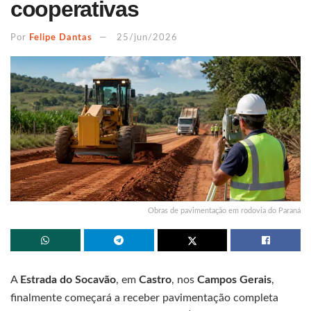
cooperativas
Por
Felipe Dantas
25/jun/2026
Obras de pavimentação em rodovia do Paraná
A
Estrada do Socavão
, em
Castro
, nos
Campos Gerais
,
finalmente começará a receber pavimentação completa