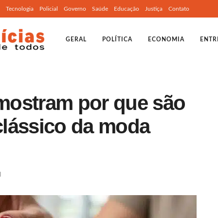
Tecnologia
Policial
Governo
Saúde
Educação
Justiça
Contato
GERAL
POLÍTICA
ECONOMIA
ENTR
mostram por que são
clássico da moda
l