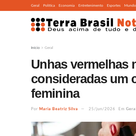
Geral
Política
Economia
Entretenimento
Esportes
Mundo
Início
Geral
Unhas vermelhas 
consideradas um 
feminina
Por
Maria Beatriz Silva
25/jun/2026
Em
Gera