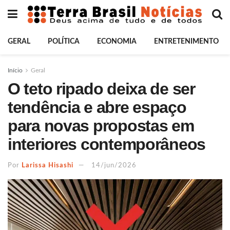
GERAL
POLÍTICA
ECONOMIA
ENTRETENIMENTO
Início
Geral
O teto ripado deixa de ser
tendência e abre espaço
para novas propostas em
interiores contemporâneos
Por
Larissa Hisashi
14/jun/2026