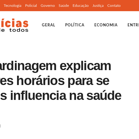
Tecnologia
Policial
Governo
Saúde
Educação
Justiça
Contato
GERAL
POLÍTICA
ECONOMIA
ENTR
jardinagem explicam
es horários para se
is influencia na saúde
l