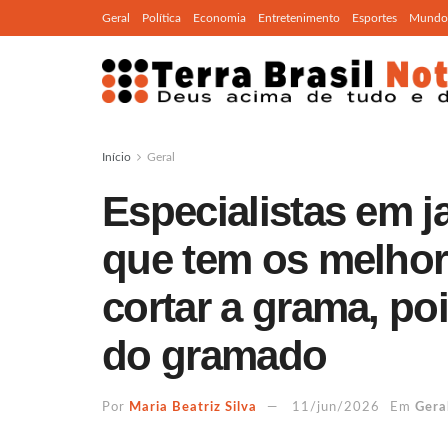
Geral
Política
Economia
Entretenimento
Esportes
Mundo
Início
Geral
Especialistas em 
que tem os melhor
cortar a grama, po
do gramado
Por
Maria Beatriz Silva
11/jun/2026
Em
Gera