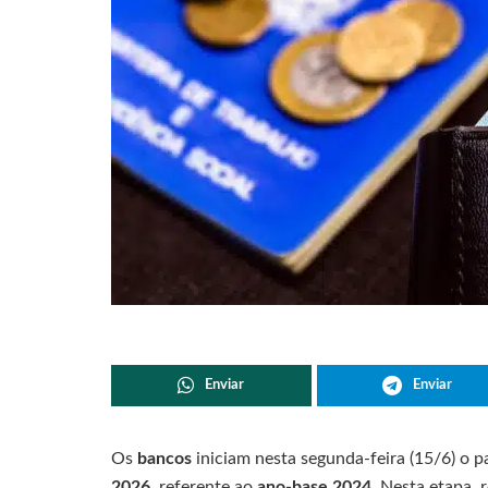
Enviar
Enviar
Os
bancos
iniciam nesta segunda-feira (15/6) o
2026
, referente ao
ano-base 2024
. Nesta etapa,