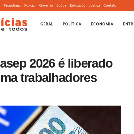
Tecnologia
Policial
Governo
Saúde
Educação
Justiça
Contato
GERAL
POLÍTICA
ECONOMIA
ENTR
asep 2026 é liberado
ima trabalhadores