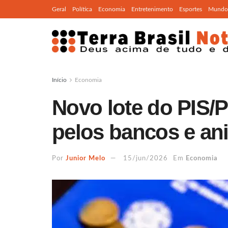
Geral
Política
Economia
Entretenimento
Esportes
Mundo
Início
Economia
Novo lote do PIS/P
pelos bancos e an
Por
Junior Melo
15/jun/2026
Em
Economia