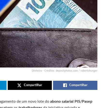
Dinheiro - Créditos: depositphotos.com / robertohunger
Compartilhar
Compartilhar
 pagamento de um novo lote do
abono salarial PIS/Pasep
 recebem os
trabalhadores
da iniciativa privada e