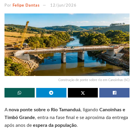
Por
Felipe Dantas
12/jun/2026
Construção de ponte sobre rio em Canoinhas (SC)
A
nova ponte sobre o Rio Tamanduá
, ligando
Canoinhas e
Timbó Grande
, entra na fase final e se aproxima da entrega
após anos de
espera da população
.