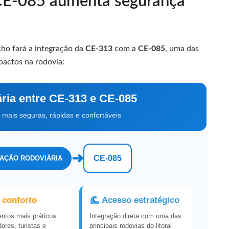
CE-085 aumenta segurança
cho fará a integração da
CE-313
com a
CE-085
, uma das
mpactos na rodovia:
ria entre CE-313 e CE-085
mais seguras, rápidas e confortáveis
➜
CE-085
GAÇÃO RODOVIÁRIA
 conforto
Acesso estratégico
ntos mais práticos
Integração direta com uma das
ores, turistas e
principais rodovias do litoral