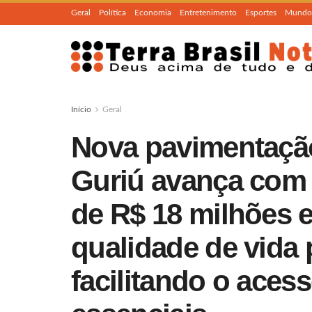
Geral
Política
Economia
Entretenimento
Esportes
Mundo
Início
Geral
Nova pavimentaçã
Guriú avança com 
de R$ 18 milhões 
qualidade de vida 
facilitando o aces