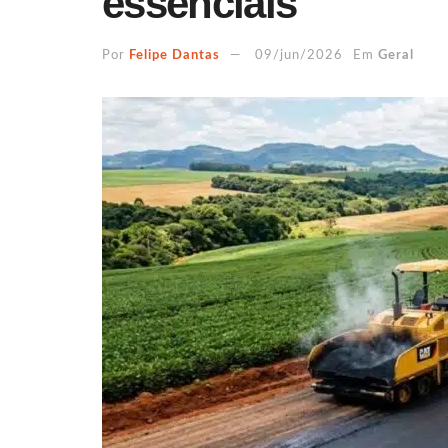
essenciais
Por
Felipe Dantas
09/jun/2026
Em
Geral