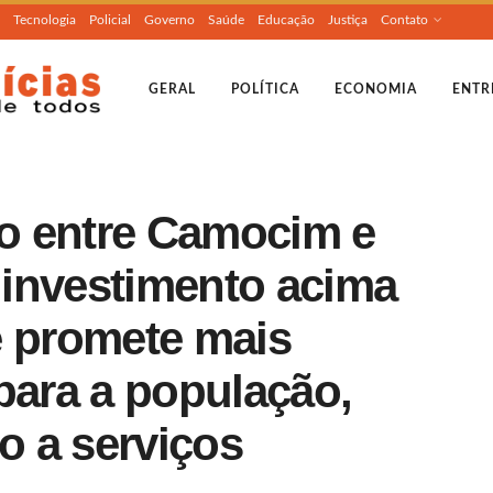
Tecnologia
Policial
Governo
Saúde
Educação
Justiça
Contato
GERAL
POLÍTICA
ECONOMIA
ENTR
o entre Camocim e
investimento acima
e promete mais
para a população,
so a serviços