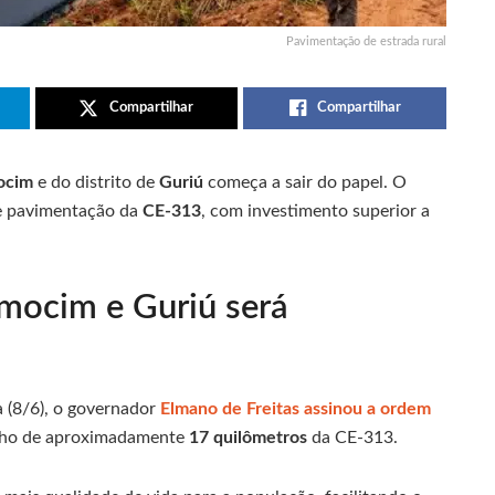
Pavimentação de estrada rural
Compartilhar
Compartilhar
ocim
e do distrito de
Guriú
começa a sair do papel. O
de pavimentação da
CE-313
, com investimento superior a
mocim e Guriú será
 (8/6), o governador
Elmano de Freitas assinou a ordem
recho de aproximadamente
17 quilômetros
da CE-313.