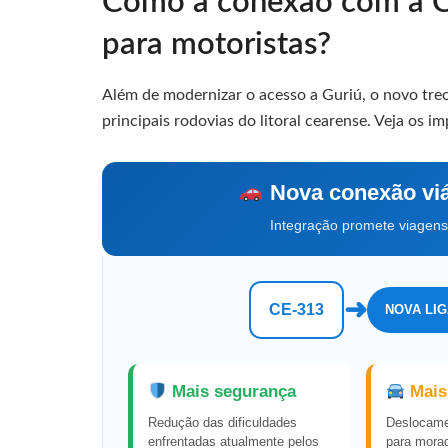
Como a conexão com a 
para motoristas?
Além de modernizar o acesso a Guriú, o novo tre
principais rodovias do litoral cearense. Veja os i
Nova conexão viá
Integração promete viagens 
➜
CE-313
NOVA LI
Mais segurança
Mais
Redução das dificuldades
Deslocame
enfrentadas atualmente pelos
para morad