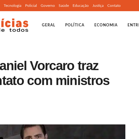
Tecnologia
Policial
Governo
Saúde
Educação
Justiça
Contato
GERAL
POLÍTICA
ECONOMIA
ENTR
niel Vorcaro traz
ntato com ministros