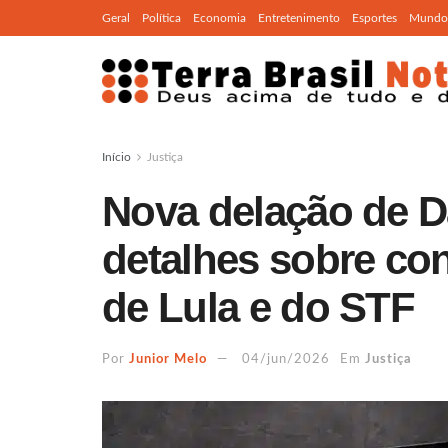
Geral
Política
Economia
Entretenimento
Esportes
Mundo
Início
Justiça
Nova delação de Da
detalhes sobre co
de Lula e do STF
Por
Junior Melo
04/jun/2026
Em
Justiça