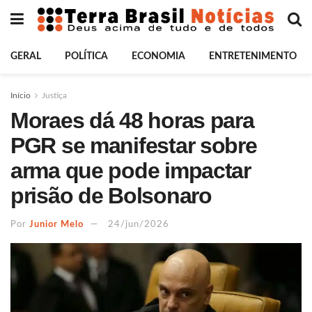
GERAL
POLÍTICA
ECONOMIA
ENTRETENIMENTO
Início
Justiça
Moraes dá 48 horas para
PGR se manifestar sobre
arma que pode impactar
prisão de Bolsonaro
Por
Junior Melo
24/jun/2026