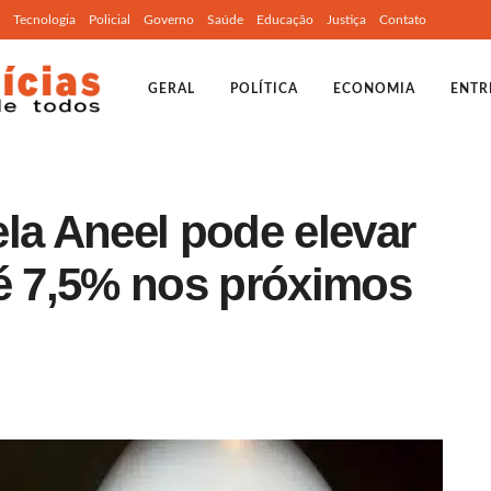
Tecnologia
Policial
Governo
Saúde
Educação
Justiça
Contato
GERAL
POLÍTICA
ECONOMIA
ENTR
la Aneel pode elevar
té 7,5% nos próximos