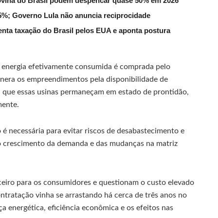
ovina do Brasil podem despencar quase 50% em 2026
 55%; Governo Lula não anuncia reciprocidade
enta taxação do Brasil pelos EUA e aponta postura
 a energia efetivamente consumida é comprada pelo
nera os empreendimentos pela disponibilidade de
a que essas usinas permaneçam em estado de prontidão,
mente.
é necessária para evitar riscos de desabastecimento e
 do crescimento da demanda e das mudanças na matriz
nceiro para os consumidores e questionam o custo elevado
ntratação vinha se arrastando há cerca de três anos no
a energética, eficiência econômica e os efeitos nas