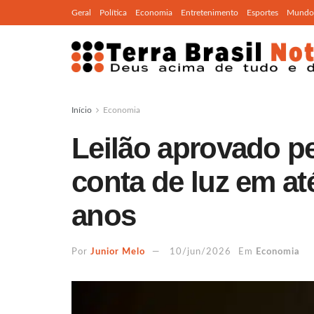
Geral
Política
Economia
Entretenimento
Esportes
Mundo
Início
Economia
Leilão aprovado pe
conta de luz em a
anos
Por
Junior Melo
10/jun/2026
Em
Economia