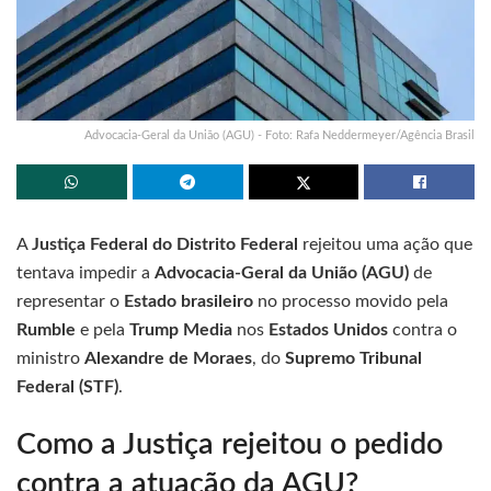
Advocacia-Geral da União (AGU) - Foto: Rafa Neddermeyer/Agência Brasil
A
Justiça Federal do Distrito Federal
rejeitou uma ação que
tentava impedir a
Advocacia-Geral da União (AGU)
de
representar o
Estado brasileiro
no processo movido pela
Rumble
e pela
Trump Media
nos
Estados Unidos
contra o
ministro
Alexandre de Moraes
, do
Supremo Tribunal
Federal (STF)
.
Como a Justiça rejeitou o pedido
contra a atuação da AGU?